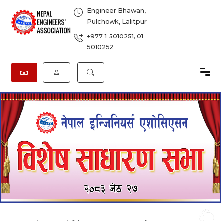
Engineer Bhawan,
Pulchowk, Lalitpur
+977-1-5010251
,
01-
5010252